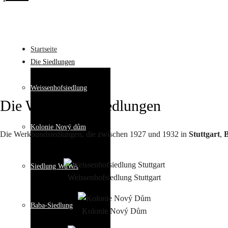
Startseite
Die Siedlungen
Weissenhofsiedlung
Die Werkbund Siedlungen
Kolonie Nový dům
Die Werkbundsiedlungen, die zwischen 1927 und 1932 in
Stuttgart
,
Siedlung WuWA
Weissenhofsiedlung Stuttgart
Baba-Siedlung
Kolonie Nový Dům