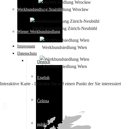
WuWA Siedlung Wrocław
Werkbundsiedlung Neubühl
Werkbundsiedlung Zürich-Neubühl
Wiener Werkbundsiedlung
Impressum
Werkbundsiedlung Wien
Datenschutz
Deutsch
Werkbundsiedlung Wien
English
Interaktive Karte - Drücken Sie auf einen Punkt der Sie interessiert
Čeština
polski