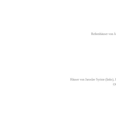
Reihenhäuser von Ja
Häuser von Jaroslav Syriste (links), 
©C