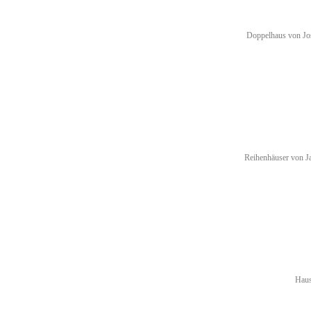
Doppelhaus von Jos
Reihenhäuser von Ja
Haus