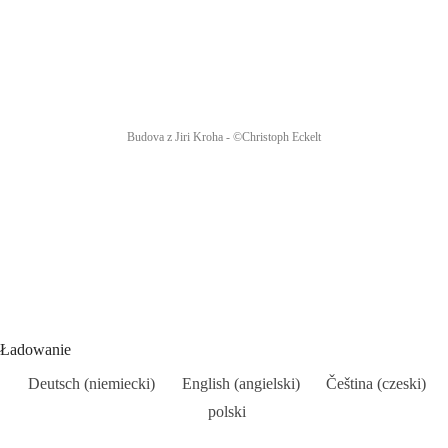
Budova z Jiri Kroha - ©Christoph Eckelt
Ładowanie
Deutsch
(
niemiecki
)
English
(
angielski
)
Čeština
(
czeski
)
polski